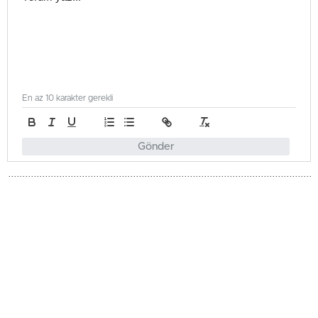
En az 10 karakter gerekli
Gönder
Genel
Güncellenme - Mayıs 19, 2026 14:25
Yayınlanma - Mayıs 8, 2026 20:13
KKTC Plajlarında Denizanası
Tehlikesi Var mı?
KKTC plajlarında denizanası görülme ihtimali yaz
aylarında artar, genellikle kısa süreli ve zararsızdır. Sık