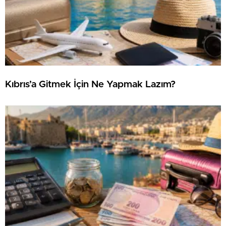
Kıbrıs’a Gitmek İçin Ne Yapmak Lazım?