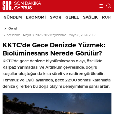
GÜNDEM
EKONOMI
SPOR
GENEL
SAĞLIK
RUM 
Genel
Güncellenme - Mayıs 8, 2026 20:21
Yayınlanma - Mayıs 8, 2026 20:21
KKTC’de Gece Denizde Yüzmek:
Biolüminesans Nerede Görülür?
KKTC’de gece denizde biyolüminesans olayı, özellikle
Karpaz Yarımadası ve Altınkum çevresinde, doğru
koşullar oluştuğunda kısa süreli ve nadiren görülebilir.
Temmuz ve Eylül aylarında, gece 22:00 sonrası karanlıkta
denize girerken bu doğa olayını deneyimleme şansı artar.