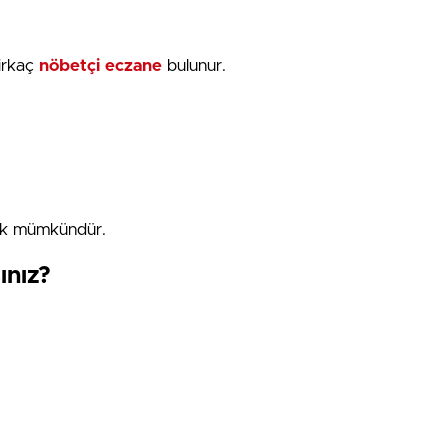
irkaç
nöbetçi eczane
bulunur.
mak mümkündür.
ınız?