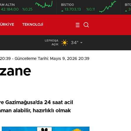
AM ALTIN
BİST100
BİT
42.184,00
%0,25
13.703,13
%0,11
3
ÜRKIYE
TEKNOLOJI
LEFKOŞA
34°
19:29
/
Seyir Halindeki Araç Alev Aldı, Korku Dolu Anlar
AÇIK
 20:39
- Güncelleme Tarihi: Mayıs 9, 2026 20:39
czane
ve Gazimağusa’da 24 saat acil
an alabilir, hazırlıklı olmak