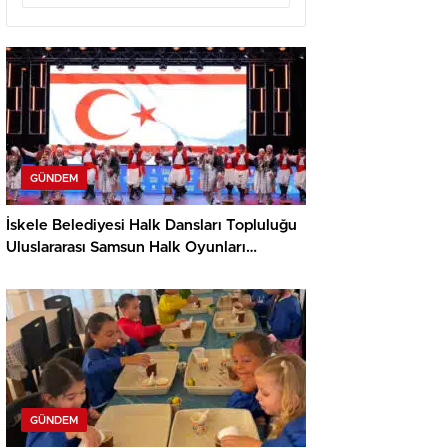
GÜNDEM
İskele Belediyesi Halk Dansları Topluluğu
Uluslararası Samsun Halk Oyunları
Festivali’nde KKTC’yi Gururla Temsil
Ediyor
GÜNDEM