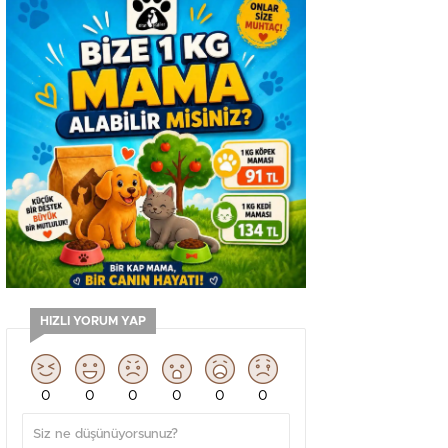
HIZLI YORUM YAP
0
0
0
0
0
0