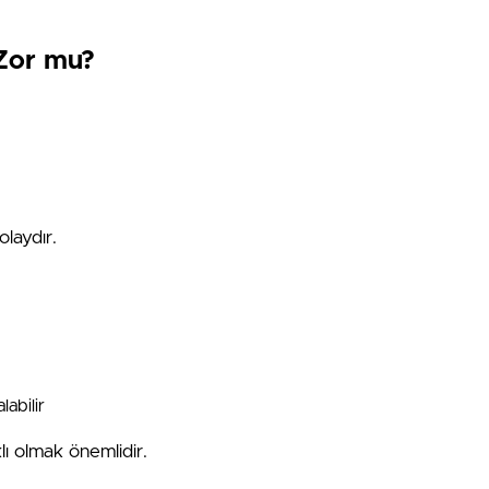
Zor mu?
laydır.
abilir
lı olmak önemlidir.