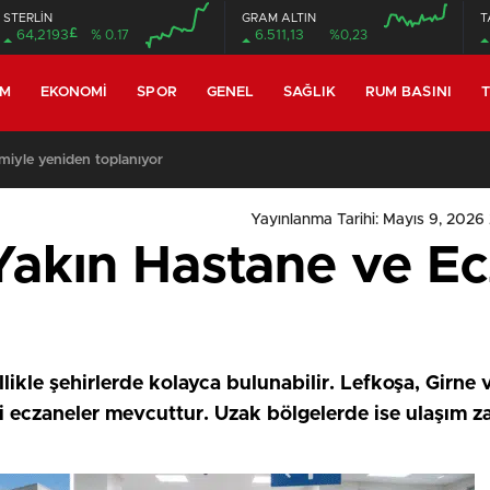
STERLİN
GRAM ALTIN
T
£
64,2193
% 0.17
6.511,13
%0,23
EM
EKONOMI
SPOR
GENEL
SAĞLIK
RUM BASINI
T
miyle yeniden toplanıyor
Yayınlanma Tarihi: Mayıs 9, 2026
akın Hastane ve E
ikle şehirlerde kolayca bulunabilir. Lefkoşa, Girne 
 eczaneler mevcuttur. Uzak bölgelerde ise ulaşım zam