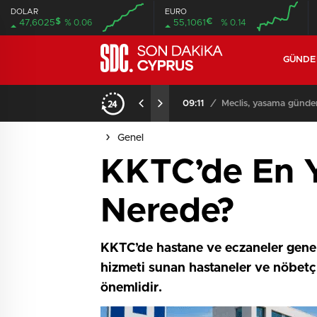
DOLAR
EURO
$
€
47,6025
% 0.06
55,1061
% 0.14
GÜND
iyor
09:11
/
Meclis, yasama günde
Genel
KKTC’de En Y
Nerede?
KKTC’de hastane ve eczaneler genell
hizmeti sunan hastaneler ve nöbetçi
önemlidir.