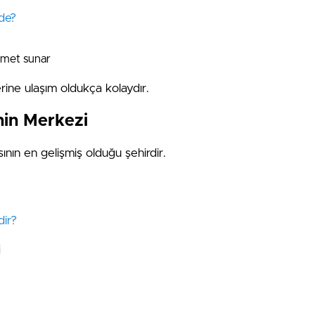
de?
izmet sunar
erine ulaşım oldukça kolaydır.
nin Merkezi
nın en gelişmiş olduğu şehirdir.
ir?
i