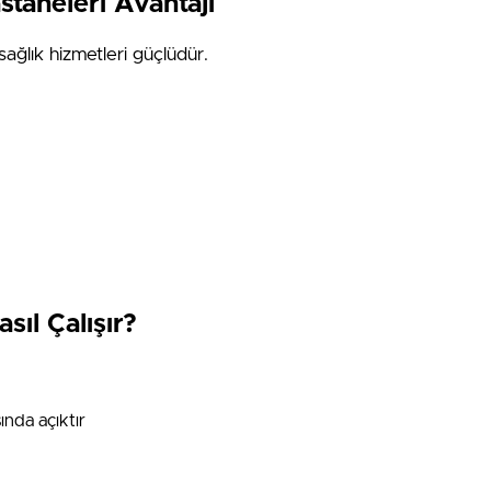
taneleri Avantajı
sağlık hizmetleri güçlüdür.
ıl Çalışır?
nda açıktır