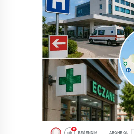
0
BEĞENDİM
ABONE OL