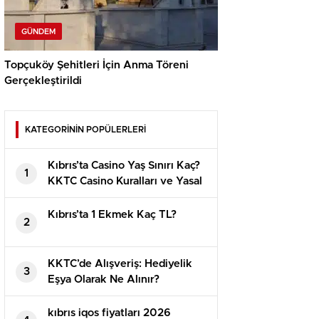
GÜNDEM
Topçuköy Şehitleri İçin Anma Töreni
Gerçekleştirildi
KATEGORİNİN POPÜLERLERİ
Kıbrıs’ta Casino Yaş Sınırı Kaç?
1
KKTC Casino Kuralları ve Yasal
Detaylar
Kıbrıs’ta 1 Ekmek Kaç TL?
2
KKTC’de Alışveriş: Hediyelik
3
Eşya Olarak Ne Alınır?
⁠kıbrıs iqos fiyatları 2026