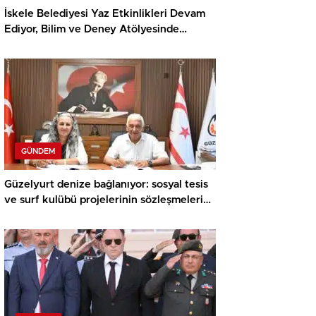
İskele Belediyesi Yaz Etkinlikleri Devam
Ediyor, Bilim ve Deney Atölyesinde
Meraklı Çocuklar Öne Çıktı
GÜNDEM
Güzelyurt denize bağlanıyor: sosyal tesis
ve surf kulübü projelerinin sözleşmeleri
imzalandı