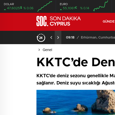
DOLAR
EURO
$
€
47,6025
% 0.06
55,1061
% 0.14
GÜND
09:18
/
Erhürman, Cumhurbaşk
Genel
KKTC’de Deni
KKTC’de deniz sezonu genellikle May
sağlanır. Deniz suyu sıcaklığı Ağu