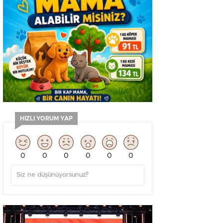
HIZLI YORUM YAP
0
0
0
0
0
0