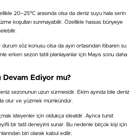
llikle 20–25°C arasında olsa da deniz suyu hala serin
yüzme koşulları sunmayabilir. Özellikle hassas bünyeye
lebilir.
ir durum söz konusu olsa da ayın ortasından itibaren su
denle erken sezon tatili planlayanlar için Mayıs sonu daha
u Devam Ediyor mu?
deniz sezonunun uzun sürmesidir. Ekim ayında bile deniz
ında olur ve yüzmek mümkündür.
k isteyenler için oldukça idealdir. Ayrıca turist
li bir tatil deneyimi sunar. Bu nedenle birçok kişi için
larından biri olarak kabul edilir.