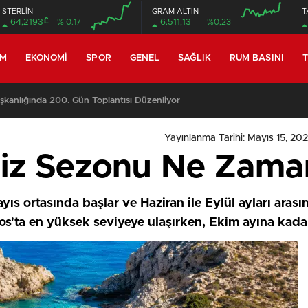
STERLİN
GRAM ALTIN
T
£
64,2193
% 0.17
6.511,13
%0,23
EM
EKONOMI
SPOR
GENEL
SAĞLIK
RUM BASINI
T
anlığında 200. Gün Toplantısı Düzenliyor
Yayınlanma Tarihi: Mayıs 15, 202
z Sezonu Ne Zaman 
ıs ortasında başlar ve Haziran ile Eylül ayları aras
stos'ta en yüksek seviyeye ulaşırken, Ekim ayına k