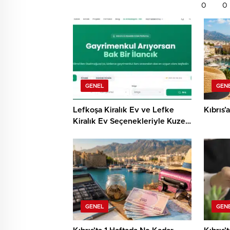
0
0
GENEL
GEN
Lefkoşa Kiralık Ev ve Lefke
Kıbrıs’
Kiralık Ev Seçenekleriyle Kuzey
Kıbrıs’ta Konforlu Yaşam
GENEL
GEN