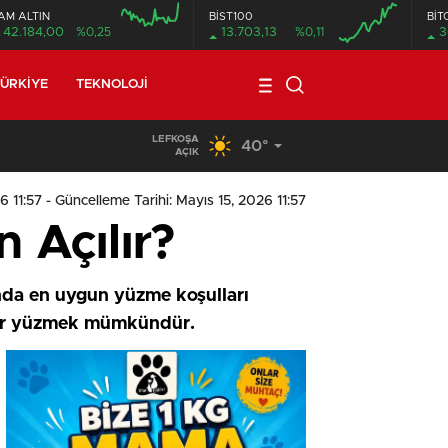
AM ALTIN
BİST100
BİT
42.184,00
%0,25
13.703,13
%0,11
3
ÜRKIYE
TEKNOLOJI
LEFKOŞA
40°
09:11
/
Meclis, yasama gündemiyle yeniden toplanıyor
AÇIK
6 11:57
- Güncelleme Tarihi: Mayıs 15, 2026 11:57
Açılır?
ında en uygun yüzme koşulları
adar yüzmek mümkündür.