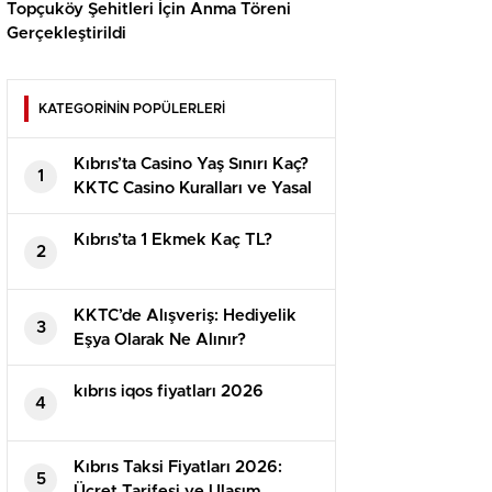
Topçuköy Şehitleri İçin Anma Töreni
Gerçekleştirildi
KATEGORİNİN POPÜLERLERİ
Kıbrıs’ta Casino Yaş Sınırı Kaç?
1
KKTC Casino Kuralları ve Yasal
Detaylar
Kıbrıs’ta 1 Ekmek Kaç TL?
2
KKTC’de Alışveriş: Hediyelik
3
Eşya Olarak Ne Alınır?
⁠kıbrıs iqos fiyatları 2026
4
Kıbrıs Taksi Fiyatları 2026:
5
Ücret Tarifesi ve Ulaşım