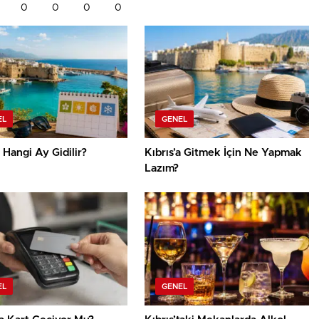
0
0
0
0
EL
GENEL
a Hangi Ay Gidilir?
Kıbrıs’a Gitmek İçin Ne Yapmak
Lazım?
EL
GENEL