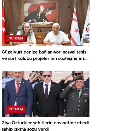
GÜNDEM
Güzelyurt denize bağlanıyor: sosyal tesis
ve surf kulübü projelerinin sözleşmeleri
imzalandı
GÜNDEM
Ziya Öztürkler şehitlerin emanetine ebedi
sahip çıkma sözü verdi