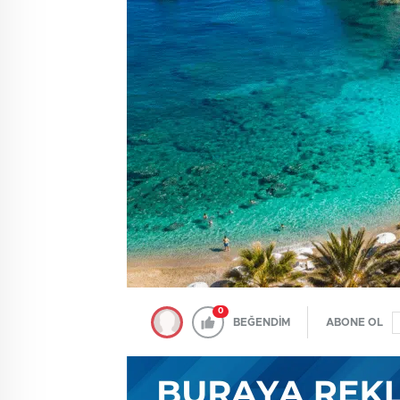
0
BEĞENDİM
ABONE OL