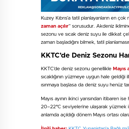
Kuzey Kıbrıs’a tatil planlayanların en çok 
zaman açılır
” sorusudur. Akdeniz iklimi
sezonu ve sıcak deniz suyu ile dikkat ç
zaman başladığını bilmek, tatil planlaması
KKTC’de Deniz Sezonu Han
KKTC’de deniz sezonu genellikle
Mayıs a
sıcaklığının yüzmeye uygun hale geldiği il
ısınmaya başlasa da deniz suyu henüz tam
Mayıs ayının ikinci yarısından itibaren i
20–22°C seviyelerine ulaşarak yüzmek i
anlamda açıldığı dönem Mayıs ortası olara
İlgili haber:
KKTC Yunanistan’a Bağlı mı