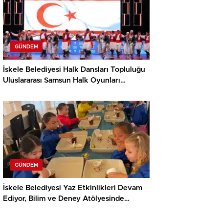
GÜNDEM
İskele Belediyesi Halk Dansları Topluluğu
Uluslararası Samsun Halk Oyunları
Festivali’nde KKTC’yi Gururla Temsil
Ediyor
GÜNDEM
İskele Belediyesi Yaz Etkinlikleri Devam
Ediyor, Bilim ve Deney Atölyesinde
Meraklı Çocuklar Öne Çıktı