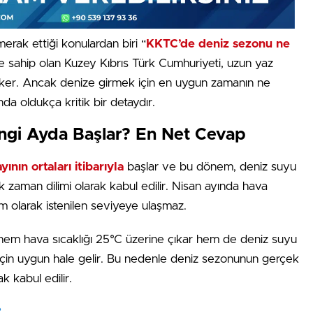
merak ettiği konulardan biri “
KKTC’de deniz sezonu ne
ne sahip olan Kuzey Kıbrıs Türk Cumhuriyeti, uzun yaz
eker. Ancak denize girmek için en uygun zamanın ne
nda oldukça kritik bir detaydır.
gi Ayda Başlar? En Net Cevap
yının ortaları itibarıyla
başlar ve bu dönem, deniz suyu
k zaman dilimi olarak kabul edilir. Nisan ayında hava
 olarak istenilen seviyeye ulaşmaz.
se hem hava sıcaklığı 25°C üzerine çıkar hem de deniz suyu
çin uygun hale gelir. Bu nedenle deniz sezonunun gerçek
k kabul edilir.
?