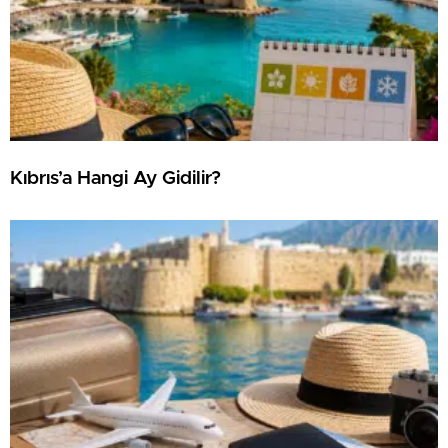
Kıbrıs’a Hangi Ay Gidilir?