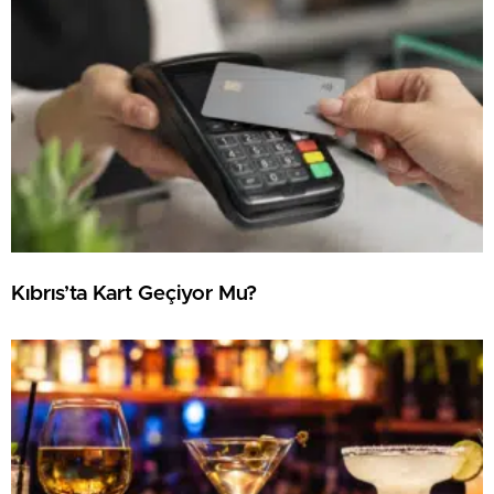
Kıbrıs’ta Kart Geçiyor Mu?