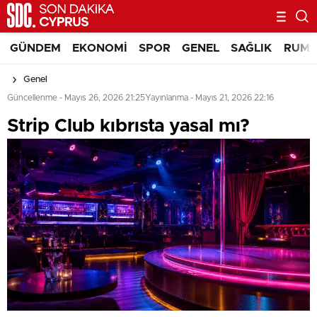
GÜNDEM
EKONOMI
SPOR
GENEL
SAĞLIK
RUM 
Genel
Güncellenme - Mayıs 26, 2026 21:25
Yayınlanma - Mayıs 21, 2026 22:16
⁠Strip Club kıbrısta yasal mı?