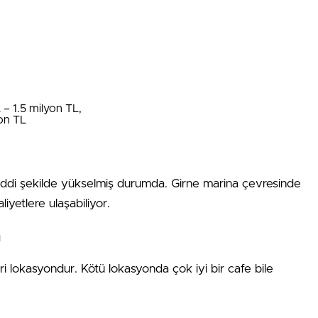
 – 1.5 milyon TL,
yon TL
rı ciddi şekilde yükselmiş durumda. Girne marina çevresinde
yetlere ulaşabiliyor.
n
ri lokasyondur. Kötü lokasyonda çok iyi bir cafe bile