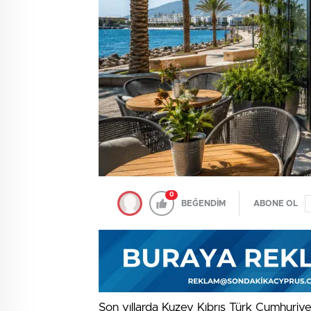
0
BEĞENDİM
ABONE OL
Son yıllarda Kuzey Kıbrıs Türk Cumhuriye