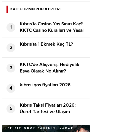
KATEGORİNİN POPÜLERLERİ
Kıbrıs’ta Casino Yaş Sınırı Kaç?
1
KKTC Casino Kuralları ve Yasal
Detaylar
Kıbrıs’ta 1 Ekmek Kaç TL?
2
KKTC’de Alışveriş: Hediyelik
3
Eşya Olarak Ne Alınır?
⁠kıbrıs iqos fiyatları 2026
4
Kıbrıs Taksi Fiyatları 2026:
5
Ücret Tarifesi ve Ulaşım
Rehberi