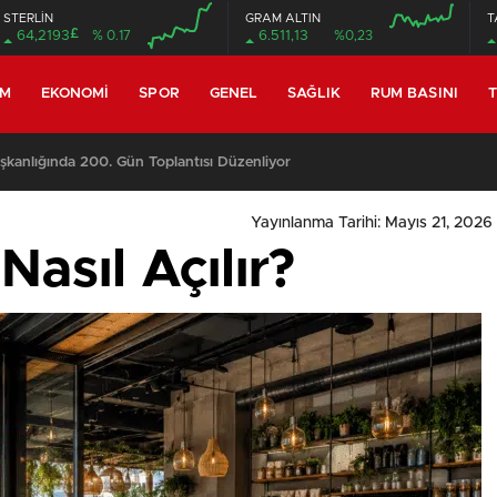
STERLİN
GRAM ALTIN
T
£
64,2193
% 0.17
6.511,13
%0,23
EM
EKONOMI
SPOR
GENEL
SAĞLIK
RUM BASINI
T
anlığında 200. Gün Toplantısı Düzenliyor
Yayınlanma Tarihi: Mayıs 21, 2026
Nasıl Açılır?