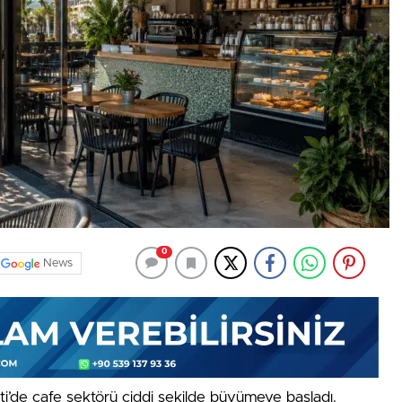
0
News
ti’de cafe sektörü ciddi şekilde büyümeye başladı.