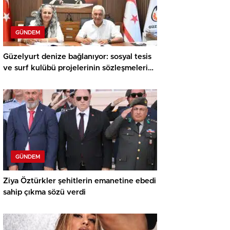
GÜNDEM
Güzelyurt denize bağlanıyor: sosyal tesis
ve surf kulübü projelerinin sözleşmeleri
imzalandı
GÜNDEM
Ziya Öztürkler şehitlerin emanetine ebedi
sahip çıkma sözü verdi