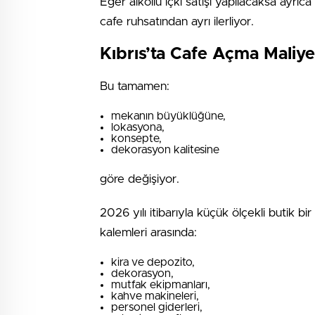
Eğer alkollü içki satışı yapılacaksa ayrıc
cafe ruhsatından ayrı ilerliyor.
Kıbrıs’ta Cafe Açma Maliye
Bu tamamen:
mekanın büyüklüğüne,
lokasyona,
konsepte,
dekorasyon kalitesine
göre değişiyor.
2026 yılı itibarıyla küçük ölçekli butik bi
kalemleri arasında:
kira ve depozito,
dekorasyon,
mutfak ekipmanları,
kahve makineleri,
personel giderleri,