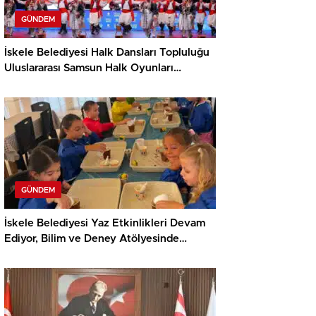
GÜNDEM
İskele Belediyesi Halk Dansları Topluluğu
Uluslararası Samsun Halk Oyunları
Festivali’nde KKTC’yi Gururla Temsil
Ediyor
GÜNDEM
İskele Belediyesi Yaz Etkinlikleri Devam
Ediyor, Bilim ve Deney Atölyesinde
Meraklı Çocuklar Öne Çıktı