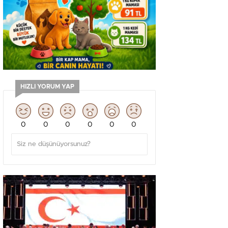
HIZLI YORUM YAP
0
0
0
0
0
0