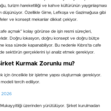
luğu, turizm hareketliliği ve kahve kültürünün yaygınlaşması
ayı düşünüyor. Özellikle Girne, Lefkoşa ve Gazimağusa gibi
afeler ve konsept mekanlar dikkat çekiyor.
cafe açmak” kolay görünse de işin resmi süreçleri,
taylıdır. Doğru lokasyon, doğru konsept ve doğru bütçe
me kısa sürede kapanabiliyor. Bu nedenle Kıbrıs’ta cafe
 sektörün gerçeklerini iyi analiz etmek gerekiyor.
 Şirket Kurmak Zorunlu mu?
 için öncelikle bir işletme yapısı oluşturmak gerekiyor.
 modeli tercih ediliyor.
rı 2026
r Mukayyitliği üzerinden yürütülüyor. Şirket kurulmadan