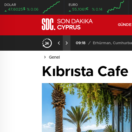
DOLAR
EURO
$
€
47,6025
% 0.06
55,1061
% 0.14
GÜND
09:18
/
Erhürman, Cumhurbaşk
Genel
Kıbrısta Cafe 