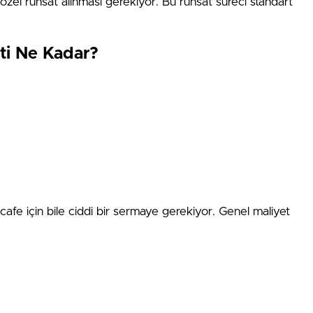
a özel ruhsat alınması gerekiyor. Bu ruhsat süreci standart
ti Ne Kadar?
r cafe için bile ciddi bir sermaye gerekiyor. Genel maliyet