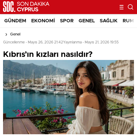
GÜNDEM
EKONOMI
SPOR
GENEL
SAĞLIK
RUM 
Genel
Güncellenme - Mayıs 26, 2026 21:42
Yayınlanma - Mayıs 21, 2026 19:55
⁠Kıbrıs’ın kızları nasıldır?