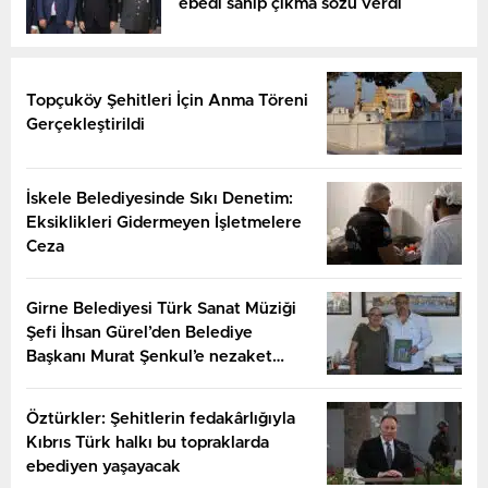
ebedi sahip çıkma sözü verdi
Topçuköy Şehitleri İçin Anma Töreni
Gerçekleştirildi
İskele Belediyesinde Sıkı Denetim:
Eksiklikleri Gidermeyen İşletmelere
Ceza
Girne Belediyesi Türk Sanat Müziği
Şefi İhsan Gürel’den Belediye
Başkanı Murat Şenkul’e nezaket
ziyareti
Öztürkler: Şehitlerin fedakârlığıyla
Kıbrıs Türk halkı bu topraklarda
ebediyen yaşayacak