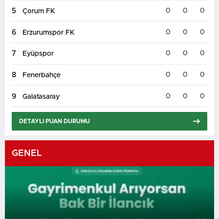
5
0
0
0
Çorum FK
6
0
0
0
Erzurumspor FK
7
0
0
0
Eyüpspor
8
0
0
0
Fenerbahçe
9
0
0
0
Galatasaray
DETAYLI PUAN DURUMU
GENEL