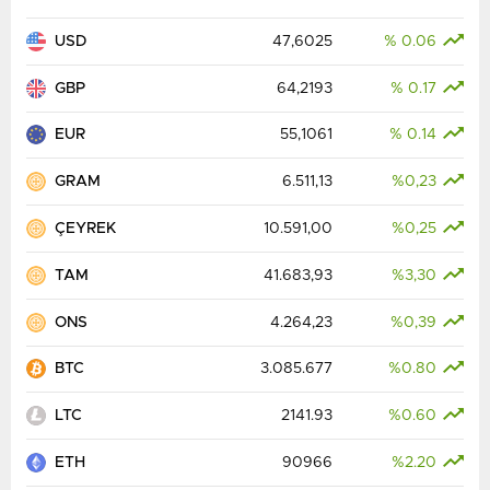
USD
47,6025
% 0.06
GBP
64,2193
% 0.17
EUR
55,1061
% 0.14
GRAM
6.511,13
%0,23
ÇEYREK
10.591,00
%0,25
TAM
41.683,93
%3,30
ONS
4.264,23
%0,39
BTC
3.085.677
%0.80
LTC
2141.93
%0.60
ETH
90966
%2.20