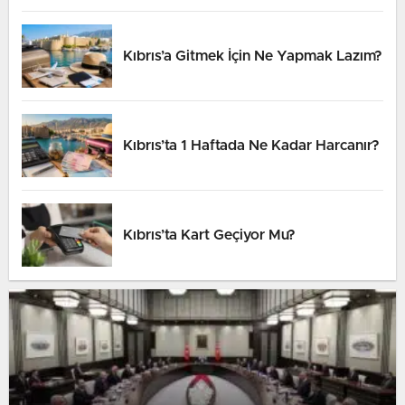
Kıbrıs’a Gitmek İçin Ne Yapmak Lazım?
Kıbrıs’ta 1 Haftada Ne Kadar Harcanır?
Kıbrıs’ta Kart Geçiyor Mu?