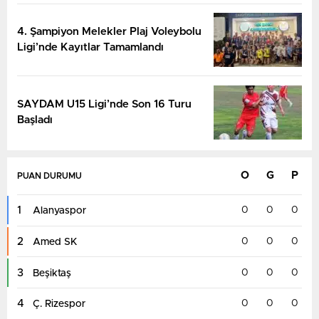
4. Şampiyon Melekler Plaj Voleybolu
Ligi’nde Kayıtlar Tamamlandı
SAYDAM U15 Ligi’nde Son 16 Turu
Başladı
O
G
P
PUAN DURUMU
1
0
0
0
Alanyaspor
2
0
0
0
Amed SK
3
0
0
0
Beşiktaş
4
0
0
0
Ç. Rizespor