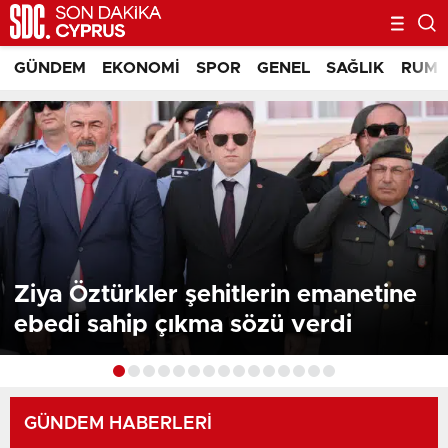
GÜNDEM
EKONOMI
SPOR
GENEL
SAĞLIK
RUM 
Kıbrıs Haberleri - KKTC Habe
Ziya Öztürkler şehitlerin emanetine
ebedi sahip çıkma sözü verdi
GÜNDEM HABERLERİ