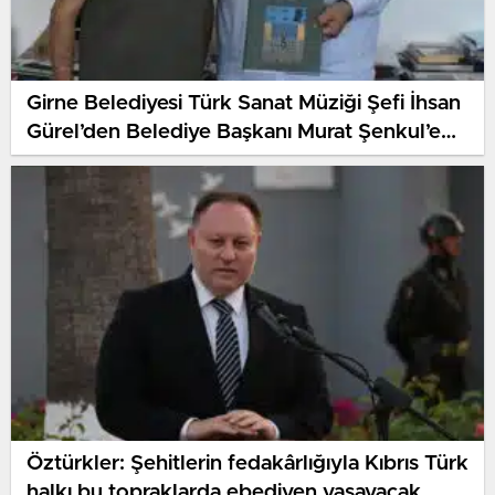
Girne Belediyesi Türk Sanat Müziği Şefi İhsan
Gürel’den Belediye Başkanı Murat Şenkul’e
nezaket ziyareti
Öztürkler: Şehitlerin fedakârlığıyla Kıbrıs Türk
halkı bu topraklarda ebediyen yaşayacak