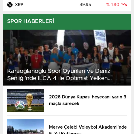
XRP
49.95
%-1.90
SPOR HABERLERİ
Karaoğlanoğlu Spor Oyunları ve Deniz
Şenliği’nde ILCA 4 ile Optimist Yelken
Yarışları Tamamlandı
2026 Dünya Kupası heyecanı yarın 3
maçla sürecek
Merve Çelebi Voleybol Akademi’nde
5. Yıl Kutlaması