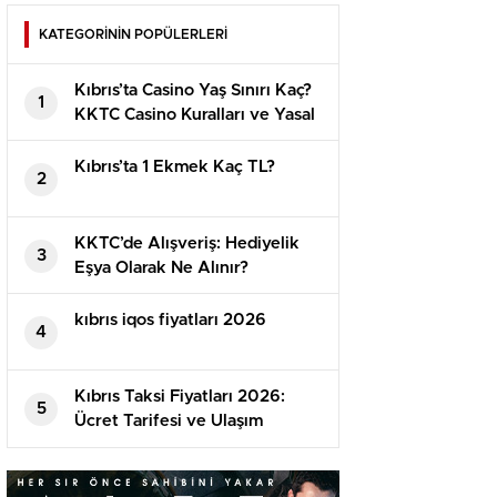
KATEGORİNİN POPÜLERLERİ
Kıbrıs’ta Casino Yaş Sınırı Kaç?
1
KKTC Casino Kuralları ve Yasal
Detaylar
Kıbrıs’ta 1 Ekmek Kaç TL?
2
KKTC’de Alışveriş: Hediyelik
3
Eşya Olarak Ne Alınır?
⁠kıbrıs iqos fiyatları 2026
4
Kıbrıs Taksi Fiyatları 2026:
5
Ücret Tarifesi ve Ulaşım
Rehberi