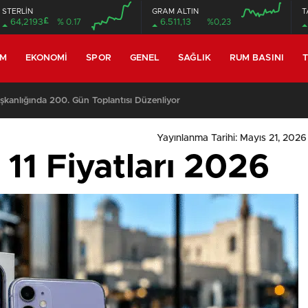
STERLİN
GRAM ALTIN
T
£
64,2193
% 0.17
6.511,13
%0,23
EM
EKONOMI
SPOR
GENEL
SAĞLIK
RUM BASINI
T
miyle yeniden toplanıyor
Yayınlanma Tarihi: Mayıs 21, 2026
 11 Fiyatları 2026