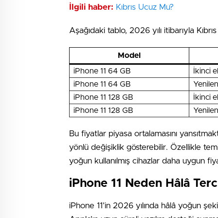
İlgili haber:
Kıbrıs Ucuz Mu?
Aşağıdaki tablo, 2026 yılı itibarıyla Kıbrı
Model
iPhone 11 64 GB
İkinci e
iPhone 11 64 GB
Yenile
iPhone 11 128 GB
İkinci e
iPhone 11 128 GB
Yenile
Bu fiyatlar piyasa ortalamasını yansıtma
yönlü değişiklik gösterebilir. Özellikle tem
yoğun kullanılmış cihazlar daha uygun fiya
iPhone 11 Neden Hâlâ Terci
iPhone 11’in 2026 yılında hâlâ yoğun şeki