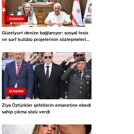
GÜNDEM
Güzelyurt denize bağlanıyor: sosyal tesis
ve surf kulübü projelerinin sözleşmeleri
imzalandı
GÜNDEM
Ziya Öztürkler şehitlerin emanetine ebedi
sahip çıkma sözü verdi