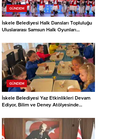
GÜNDEM
İskele Belediyesi Halk Dansları Topluluğu
Uluslararası Samsun Halk Oyunları
Festivali’nde KKTC’yi Gururla Temsil
Ediyor
GÜNDEM
İskele Belediyesi Yaz Etkinlikleri Devam
Ediyor, Bilim ve Deney Atölyesinde
Meraklı Çocuklar Öne Çıktı