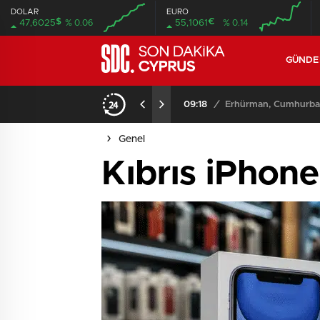
DOLAR
EURO
$
€
47,6025
% 0.06
55,1061
% 0.14
GÜND
iyor
09:11
/
Meclis, yasama günde
Genel
Kıbrıs iPhone