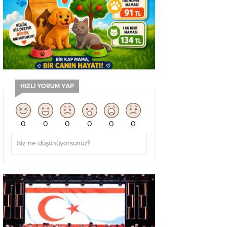
HIZLI YORUM YAP
0
0
0
0
0
0