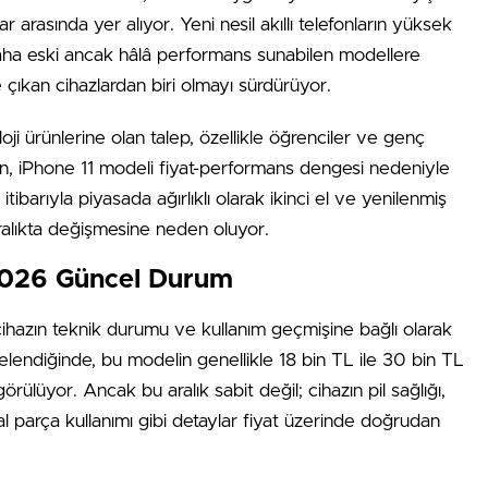
lar arasında yer alıyor. Yeni nesil akıllı telefonların yüksek
ı daha eski ancak hâlâ performans sunabilen modellere
çıkan cihazlardan biri olmayı sürdürüyor.
ji ürünlerine olan talep, özellikle öğrenciler ve genç
ken, iPhone 11 modeli fiyat-performans dengesi nedeniyle
barıyla piyasada ağırlıklı olarak ikinci el ve yenilenmiş
 aralıkta değişmesine neden oluyor.
ı 2026 Güncel Durum
, cihazın teknik durumu ve kullanım geçmişine bağlı olarak
celendiğinde, bu modelin genellikle 18 bin TL ile 30 bin TL
görülüyor. Ancak bu aralık sabit değil; cihazın pil sağlığı,
l parça kullanımı gibi detaylar fiyat üzerinde doğrudan