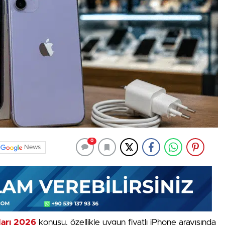
0
News
tları 2026
konusu, özellikle uygun fiyatlı iPhone arayışında