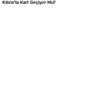
Kıbrıs’ta Kart Geçiyor Mu?
Kıbrıs’taki Mekanlarda Alkol Fiyatları 2026
SonDakikaCyprus, Kuzey Kıbrıs Türk Cumhuriyeti'nde yaşanan son
dakika gelişmelerini, güncel haberleri, ekonomi, siyaset, spor, hava
durumu ve yerel haberleri okuyucularına hızlı ve doğru şekilde
ulaştırmayı amaçlayan bağımsız bir KKTC haber sitesidir.
SAYFALAR
SERVİSLER