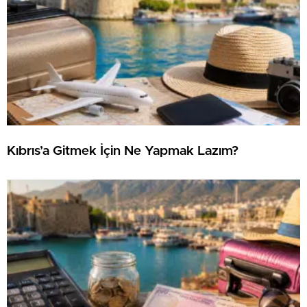
Kıbrıs’a Gitmek İçin Ne Yapmak Lazım?