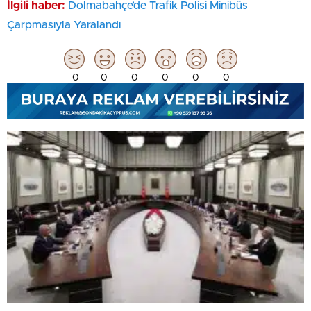
İlgili haber:
Dolmabahçe’de Trafik Polisi Minibüs
Çarpmasıyla Yaralandı
0
0
0
0
0
0