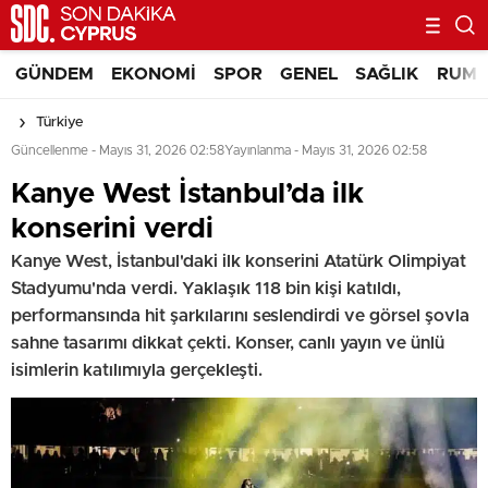
GÜNDEM
EKONOMI
SPOR
GENEL
SAĞLIK
RUM 
Türkiye
Güncellenme - Mayıs 31, 2026 02:58
Yayınlanma - Mayıs 31, 2026 02:58
Kanye West İstanbul’da ilk
konserini verdi
Kanye West, İstanbul'daki ilk konserini Atatürk Olimpiyat
Stadyumu'nda verdi. Yaklaşık 118 bin kişi katıldı,
performansında hit şarkılarını seslendirdi ve görsel şovla
sahne tasarımı dikkat çekti. Konser, canlı yayın ve ünlü
isimlerin katılımıyla gerçekleşti.