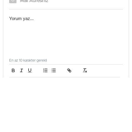
En az 10 karakter gerekli
Gönder
Türkiye
Güncellenme - Mayıs 31, 2026 00:38
Yayınlanma - Mayıs 31, 2026 00:38
Yenikapı’da 1453 drone ile fetih