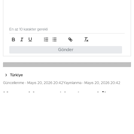
En az 10 karakter gerekli
Gönder
Türkiye
Güncellenme - Mayıs 20, 2026 20:42
Yayınlanma - Mayıs 20, 2026 20:42
Kuzey Marmara’da otomobil
bariyerleri aşarak yoldan çıktı
Kuzey Marmara Otoyolu Riva mevkiinde bir otomobilin
çarptığı tır, kamyona çarparak bariyerleri aşıp yol kenarına
savruldu. Şans eseri ölen ya da yaralanan olmazken,