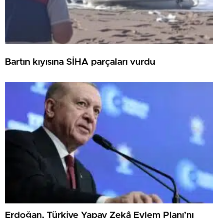
Bartın kıyısına SİHA parçaları vurdu
Erdoğan, Türkiye Yapay Zekâ Eylem Planı’nı