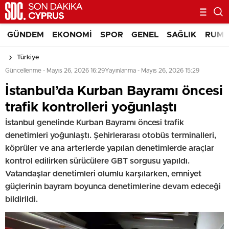
GÜNDEM
EKONOMI
SPOR
GENEL
SAĞLIK
RUM 
Türkiye
Güncellenme - Mayıs 26, 2026 16:29
Yayınlanma - Mayıs 26, 2026 15:29
İstanbul’da Kurban Bayramı öncesi
trafik kontrolleri yoğunlaştı
İstanbul genelinde Kurban Bayramı öncesi trafik
denetimleri yoğunlaştı. Şehirlerarası otobüs terminalleri,
köprüler ve ana arterlerde yapılan denetimlerde araçlar
kontrol edilirken sürücülere GBT sorgusu yapıldı.
Vatandaşlar denetimleri olumlu karşılarken, emniyet
güçlerinin bayram boyunca denetimlerine devam edeceği
bildirildi.