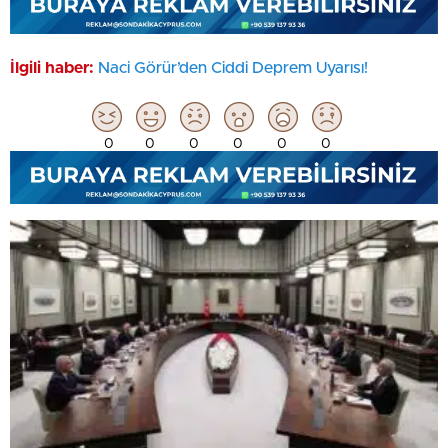
İlgili haber:
Naci Görür’den Ciddi Deprem Uyarısı!
0
0
0
0
0
0