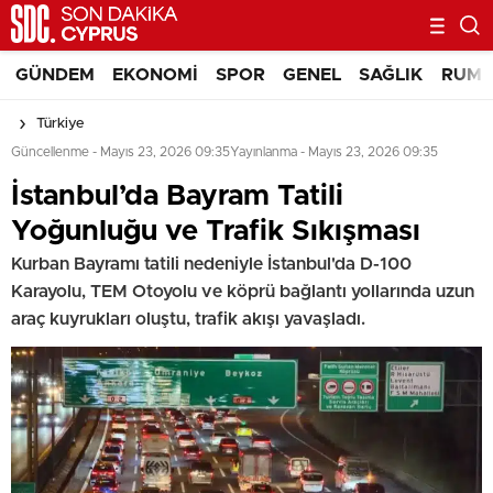
GÜNDEM
EKONOMI
SPOR
GENEL
SAĞLIK
RUM 
Türkiye
Güncellenme - Mayıs 23, 2026 09:35
Yayınlanma - Mayıs 23, 2026 09:35
İstanbul’da Bayram Tatili
Yoğunluğu ve Trafik Sıkışması
Kurban Bayramı tatili nedeniyle İstanbul'da D-100
Karayolu, TEM Otoyolu ve köprü bağlantı yollarında uzun
araç kuyrukları oluştu, trafik akışı yavaşladı.