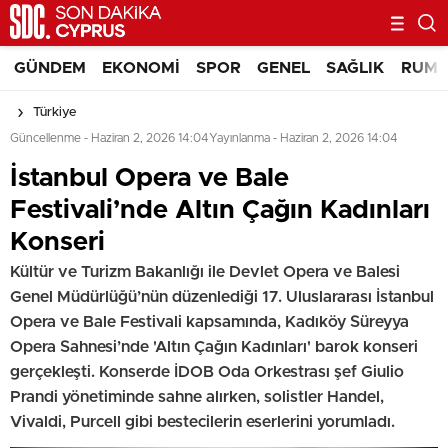
GÜNDEM
EKONOMI
SPOR
GENEL
SAĞLIK
RUM 
Türkiye
Güncellenme - Haziran 2, 2026 14:04
Yayınlanma - Haziran 2, 2026 14:04
İstanbul Opera ve Bale
Festivali’nde Altın Çağın Kadınları
Konseri
Kültür ve Turizm Bakanlığı ile Devlet Opera ve Balesi
Genel Müdürlüğü’nün düzenlediği 17. Uluslararası İstanbul
Opera ve Bale Festivali kapsamında, Kadıköy Süreyya
Opera Sahnesi’nde 'Altın Çağın Kadınları' barok konseri
gerçekleşti. Konserde İDOB Oda Orkestrası şef Giulio
Prandi yönetiminde sahne alırken, solistler Handel,
Vivaldi, Purcell gibi bestecilerin eserlerini yorumladı.