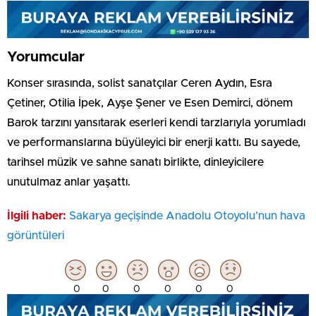
Yorumcular
Konser sırasında, solist sanatçılar Ceren Aydın, Esra
Çetiner, Otilia İpek, Ayşe Şener ve Esen Demirci, dönem
Barok tarzını yansıtarak eserleri kendi tarzlarıyla yorumladı
ve performanslarına büyüleyici bir enerji kattı. Bu sayede,
tarihsel müzik ve sahne sanatı birlikte, dinleyicilere
unutulmaz anlar yaşattı.
İlgili haber:
Sakarya geçişinde Anadolu Otoyolu’nun hava
görüntüleri
0
0
0
0
0
0