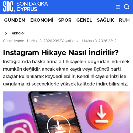
GÜNDEM
EKONOMI
SPOR
GENEL
SAĞLIK
RUM 
Teknoloji
Güncellenme - Haziran 3, 2026 23:12
Yayınlanma - Haziran 3, 2026 23:12
⁠⁠Instagram Hikaye Nasıl İndirilir?
Instagram'da başkalarına ait hikayeleri doğrudan indirmek
mümkün değildir, ancak ekran kaydı veya üçüncü parti
araçlar kullanılarak kaydedilebilir. Kendi hikayelerinizi ise
uygulama içi seçeneklerle yüksek kalitede indirebilirsiniz.