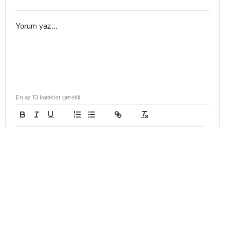
En az 10 karakter gerekli
Gönder
Teknoloji
Güncellenme - Haziran 4, 2026 14:14
Yayınlanma - Haziran 3, 2026 23:05
Instagram’da Takipçi Nasıl Artırılır?
Instagram hesap dondurma işlemi, platformun ayarlar