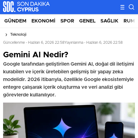
GÜNDEM
EKONOMI
SPOR
GENEL
SAĞLIK
RUM 
Teknoloji
Güncellenme - Haziran 6, 2026 22:58
Yayınlanma - Haziran 6, 2026 22:58
Gemini AI Nedir?
Google tarafından geliştirilen Gemini AI, doğal dil iletişimi
kurabilen ve içerik üretebilen gelişmiş bir yapay zeka
modelidir. 2026 itibarıyla, özellikle Google ekosistemiyle
entegre çalışarak içerik oluşturma ve veri analizi gibi
görevlerde kullanılıyor.