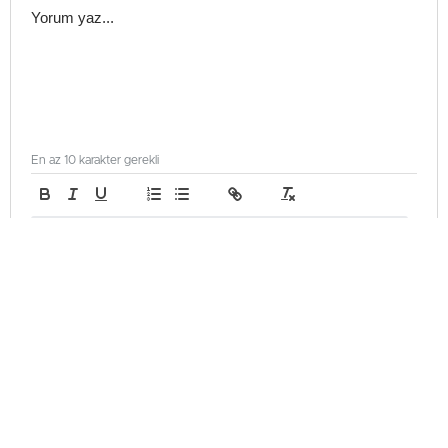
En az 10 karakter gerekli
Gönder
Teknoloji
Güncellenme - Haziran 6, 2026 22:54
Yayınlanma - Haziran 6, 2026 22:54
⁠⁠Claude AI Nasıl Kullanılır?
Claude AI, kullanıcıların doğal dilde soru sorabildiği, içerik
üretebildiği ve dosya analizleri yapabildiği gelişmiş bir