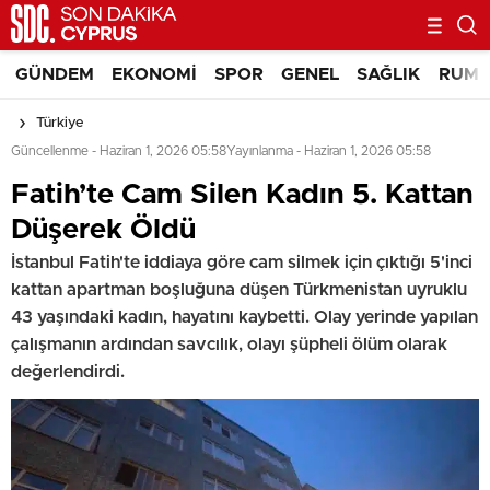
GÜNDEM
EKONOMI
SPOR
GENEL
SAĞLIK
RUM 
Türkiye
Güncellenme - Haziran 1, 2026 05:58
Yayınlanma - Haziran 1, 2026 05:58
Fatih’te Cam Silen Kadın 5. Kattan
Düşerek Öldü
İstanbul Fatih'te iddiaya göre cam silmek için çıktığı 5'inci
kattan apartman boşluğuna düşen Türkmenistan uyruklu
43 yaşındaki kadın, hayatını kaybetti. Olay yerinde yapılan
çalışmanın ardından savcılık, olayı şüpheli ölüm olarak
değerlendirdi.