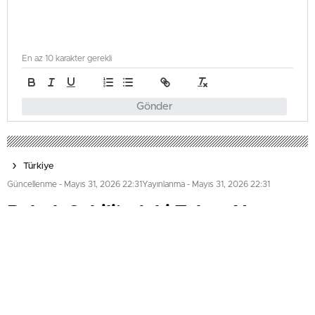
En az 10 karakter gerekli
Gönder
Türkiye
Güncellenme - Mayıs 31, 2026 22:31
Yayınlanma - Mayıs 31, 2026 22:31
Bebek Sahili’ndeki Tekne Yangını
Söndürüldü
Beşiktaş Arnavutköy'deki Bebek Sahili'nde bir tur
teknesinde çıkan yangın, Kıyı Emniyeti ve itfaiye
ekiplerinin müdahalesiyle söndürüldü. Olayda ölen ya da
yaralanan olmazken, teknede maddi hasar oluştu.