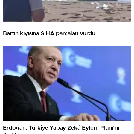
Bartın kıyısına SİHA parçaları vurdu
Erdoğan, Türkiye Yapay Zekâ Eylem Planı’nı