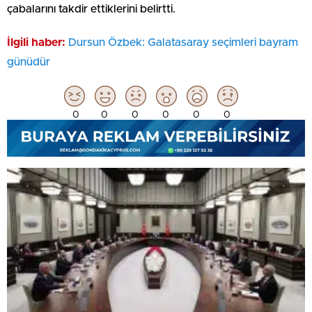
çabalarını takdir ettiklerini belirtti.
İlgili haber:
Dursun Özbek: Galatasaray seçimleri bayram
günüdür
0
0
0
0
0
0