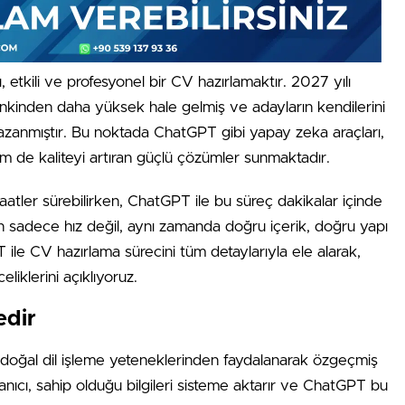
ı, etkili ve profesyonel bir CV hazırlamaktır. 2027 yılı
ankinden daha yüksek hale gelmiş ve adayların kendilerini
azanmıştır. Bu noktada ChatGPT gibi yapay zeka araçları,
m de kaliteyi artıran güçlü çözümler sunmaktadır.
tler sürebilirken, ChatGPT ile bu süreç dakikalar içinde
n sadece hız değil, aynı zamanda doğru içerik, doğru yapı
 ile CV hazırlama sürecini tüm detaylarıyla ele alarak,
liklerini açıklıyoruz.
edir
oğal dil işleme yeteneklerinden faydalanarak özgeçmiş
anıcı, sahip olduğu bilgileri sisteme aktarır ve ChatGPT bu