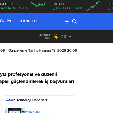
AM ALTIN
BİST100
BİT
42.184,00
%0,25
13.703,13
%0,11
3
ÜRKIYE
TEKNOLOJI
LEFKOŞA
26°
19:29
/
Seyir Halindeki Araç Alev Aldı, Korku Dolu Anlar
AÇIK
0:09
- Güncelleme Tarihi: Haziran 18, 2026 20:09
yla profesyonel ve düzenli
pısı güçlendirilerek iş başvuruları
Son Teknoloji Haberleri
TEKNOLOJI