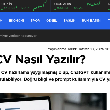
STERLİN
GRAM ALTIN
T
£
64,2193
% 0.17
6.511,13
%0,23
EM
EKONOMI
SPOR
GENEL
SAĞLIK
RUM BASINI
T
miyle yeniden toplanıyor
Yayınlanma Tarihi: Haziran 18, 2026 2
V Nasıl Yazılır?
a CV hazırlama yaygınlaşmış olup, ChatGPT kullanımı
rulabiliyor. Doğru bilgi ve prompt kullanımıyla CV ya