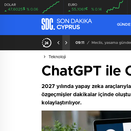
DOLAR
EURO
$
€
47,6025
% 0.06
55,1061
% 0.14
GÜND
iyor
09:11
/
Meclis, yasama günde
Teknoloji
⁠ChatGPT ile C
2027 yılında yapay zeka araçlarıyl
özgeçmişler dakikalar içinde oluştu
kolaylaştırılıyor.