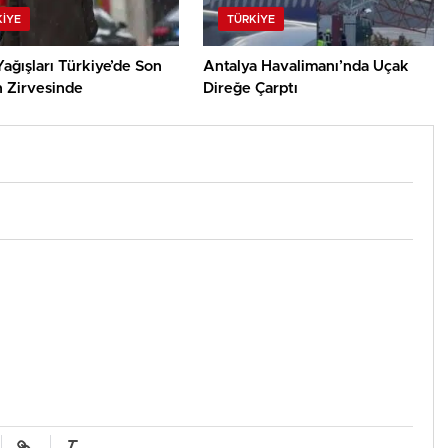
KIYE
TÜRKIYE
ağışları Türkiye’de Son
Antalya Havalimanı’nda Uçak
n Zirvesinde
Direğe Çarptı