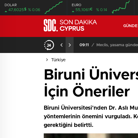
DOLAR
EURO
$
€
47,6025
% 0.06
55,1061
% 0.14
GÜND
iyor
09:11
/
Meclis, yasama günde
Türkiye
Biruni Üniver
İçin Öneriler
Biruni Üniversitesi'nden Dr. Aslı 
yöntemlerinin önemini vurguladı. K
gerektiğini belirtti.