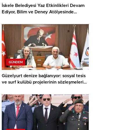
İskele Belediyesi Yaz Etkinlikleri Devam
Ediyor, Bilim ve Deney Atölyesinde
Meraklı Çocuklar Öne Çıktı
GÜNDEM
Güzelyurt denize bağlanıyor: sosyal tesis
ve surf kulübü projelerinin sözleşmeleri
imzalandı