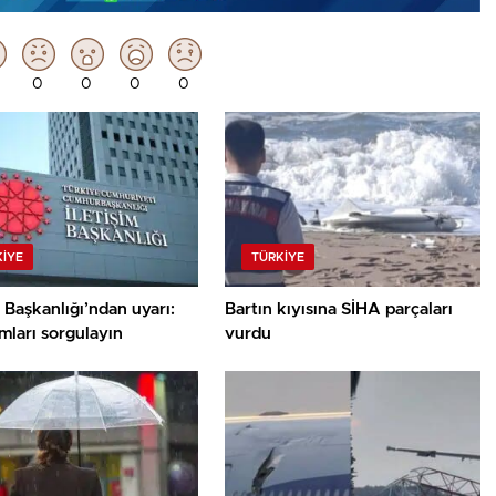
0
0
0
0
KIYE
TÜRKIYE
m Başkanlığı’ndan uyarı:
Bartın kıyısına SİHA parçaları
mları sorgulayın
vurdu