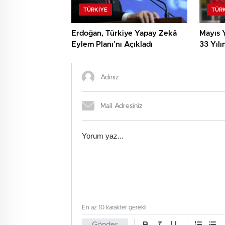
TÜRKIYE
TÜR
Erdoğan, Türkiye Yapay Zekâ
Mayıs Y
Eylem Planı’nı Açıkladı
33 Yılı
En az 10 karakter gerekli
Gönder