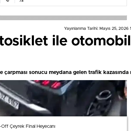
Yayınlanma Tarihi: Mayıs 25, 2026 
siklet ile otomobil 
le çarpması sonucu meydana gelen trafik kazasında m
-Off Çeyrek Final Heyecanı
-Off Çeyrek Final Heyecanı