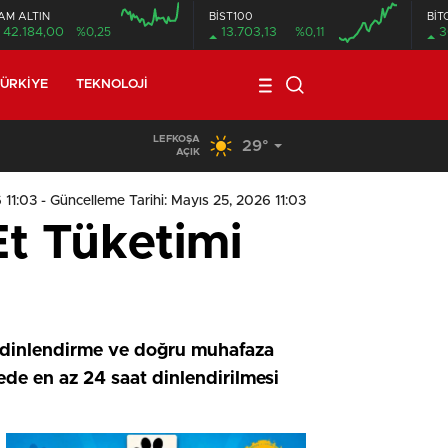
AM ALTIN
BİST100
BİT
42.184,00
%0,25
13.703,13
%0,11
3
ÜRKIYE
TEKNOLOJI
LEFKOŞA
29°
19:29
/
Seyir Halindeki Araç Alev Aldı, Korku Dolu Anlar
AÇIK
 11:03
- Güncelleme Tarihi: Mayıs 25, 2026 11:03
Et Tüketimi
, dinlendirme ve doğru muhafaza
de en az 24 saat dinlendirilmesi