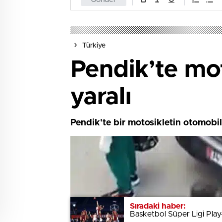
Türkiye
Pendik’te moto
yaralı
Pendik'te bir motosikletin otomobi
Sıradaki haber:
Sıradaki haber:
Basketbol Süper Ligi Play
Basketbol Süper Ligi Play