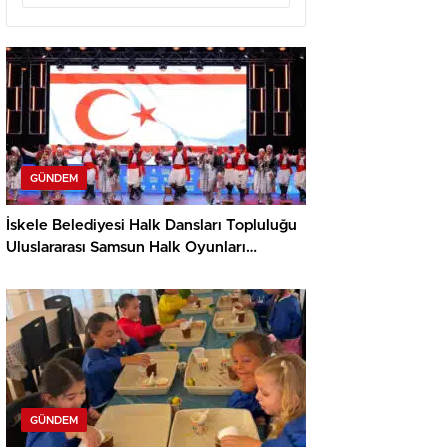
GÜNDEM
İskele Belediyesi Halk Dansları Topluluğu
Uluslararası Samsun Halk Oyunları
Festivali’nde KKTC’yi Gururla Temsil
Ediyor
GÜNDEM