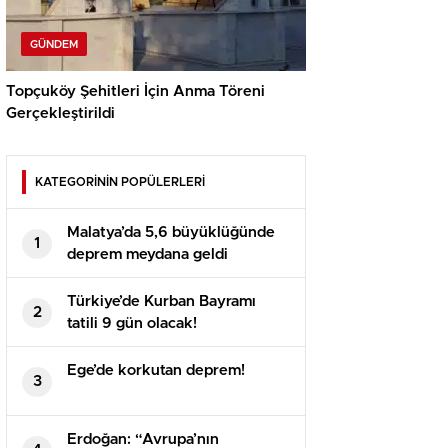
GÜNDEM
Topçuköy Şehitleri İçin Anma Töreni
Gerçekleştirildi
KATEGORİNİN POPÜLERLERİ
Malatya’da 5,6 büyüklüğünde
1
deprem meydana geldi
Türkiye’de Kurban Bayramı
2
tatili 9 gün olacak!
Ege’de korkutan deprem!
3
Erdoğan: “Avrupa’nın