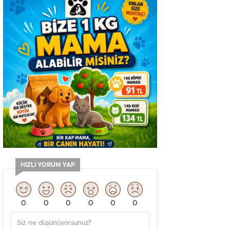
HIZLI YORUM YAP
0
0
0
0
0
0