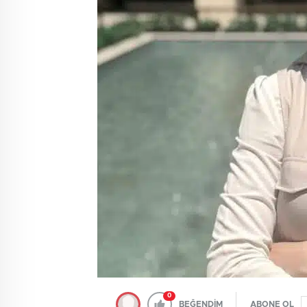
0
BEĞENDİM
ABONE OL