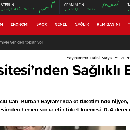
STERLİN
GRAM ALTIN
T
£
64,2193
% 0.17
6.511,13
%0,23
EM
EKONOMI
SPOR
GENEL
SAĞLIK
RUM BASINI
T
miyle yeniden toplanıyor
Yayınlanma Tarihi: Mayıs 25, 2026
sitesi’nden Sağlıklı 
Muslu Can, Kurban Bayramı'nda et tüketiminde hijyen
esimden hemen sonra etin tüketilmemesi, 0-4 derece