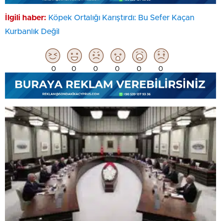
İlgili haber:
Köpek Ortalığı Karıştırdı: Bu Sefer Kaçan
Kurbanlık Değil
0
0
0
0
0
0