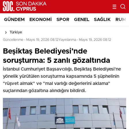
GÜNDEM
EKONOMI
SPOR
GENEL
SAĞLIK
RUM 
Türkiye
Güncellenme - Mayıs 19, 2026 08:12
Yayınlanma - Mayıs 19, 2026 08:12
Beşiktaş Belediyesi’nde
soruşturma: 5 zanlı gözaltında
İstanbul Cumhuriyet Başsavcılığı, Beşiktaş Belediyesi'ne
yönelik yürütülen soruşturma kapsamında 5 şüphelinin
"rüşvet almak" ve "mal varlığı değerlerini aklama"
suçlarından gözaltına alındığını bildirdi.