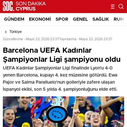
GÜNDEM
EKONOMI
SPOR
GENEL
SAĞLIK
RUM 
Türkiye
Güncellenme - Mayıs 23, 2026 23:37
Yayınlanma - Mayıs 23, 2026 23:37
Barcelona UEFA Kadınlar
Şampiyonlar Ligi şampiyonu oldu
UEFA Kadınlar Şampiyonlar Ligi finalinde Lyon'u 4-0
yenen Barcelona, kupayı 4. kez müzesine götürdü. Ewa
Pajor ve Salma Paralluelo'nun golleriyle zafere ulaşan
İspanyol ekibi, son 5 yılda 4. şampiyonluğunu elde etti.