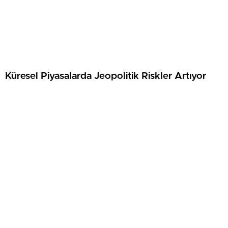
Küresel Piyasalarda Jeopolitik Riskler Artıyor
Hürmüz Boğazı Kararı Sonrası Petrol Fiyatları
Yükseldi
SonDakikaCyprus, Kuzey Kıbrıs Türk Cumhuriyeti'nde yaşanan son