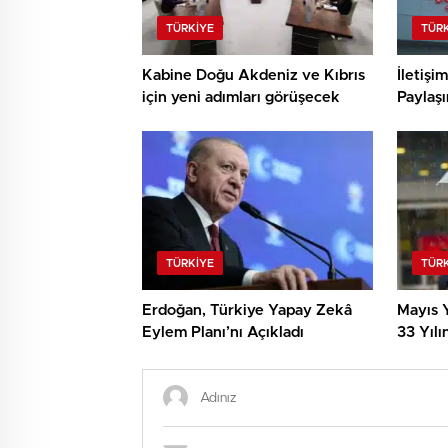
TÜRKIYE
TÜR
Kabine Doğu Akdeniz ve Kıbrıs
İletişi
için yeni adımları görüşecek
Paylaşı
TÜRKIYE
TÜR
Erdoğan, Türkiye Yapay Zekâ
Mayıs Y
Eylem Planı’nı Açıkladı
33 Yılı