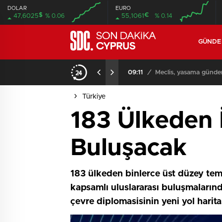
DOLAR
EURO
$
€
47,6025
% 0.06
55,1061
% 0.14
GÜND
iyor
09:11
/
Meclis, yasama günde
Türkiye
183 Ülkeden 
Buluşacak
183 ülkeden binlerce üst düzey tems
kapsamlı uluslararası buluşmalarınd
çevre diplomasisinin yeni yol harita