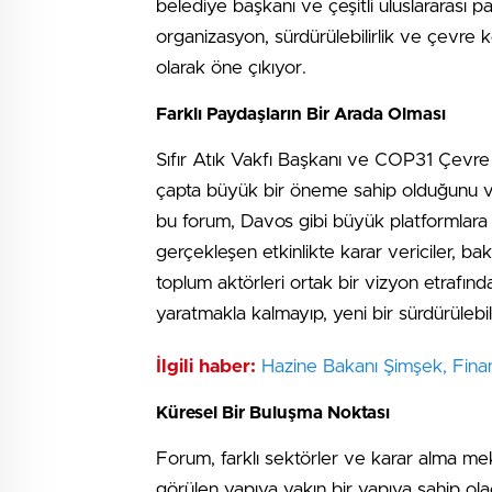
belediye başkanı ve çeşitli uluslararası
organizasyon, sürdürülebilirlik ve çevre 
olarak öne çıkıyor.
Farklı Paydaşların Bir Arada Olması
Sıfır Atık Vakfı Başkanı ve COP31 Çevr
çapta büyük bir öneme sahip olduğunu vur
bu forum, Davos gibi büyük platformlara b
gerçekleşen etkinlikte karar vericiler, baka
toplum aktörleri ortak bir vizyon etrafın
yaratmakla kalmayıp, yeni bir sürdürülebili
İlgili haber:
Hazine Bakanı Şimşek, Fina
Küresel Bir Buluşma Noktası
Forum, farklı sektörler ve karar alma meka
görülen yapıya yakın bir yapıya sahip ol