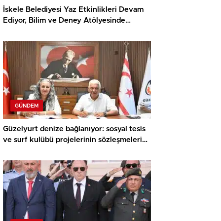
İskele Belediyesi Yaz Etkinlikleri Devam
Ediyor, Bilim ve Deney Atölyesinde
Meraklı Çocuklar Öne Çıktı
GÜNDEM
Güzelyurt denize bağlanıyor: sosyal tesis
ve surf kulübü projelerinin sözleşmeleri
imzalandı