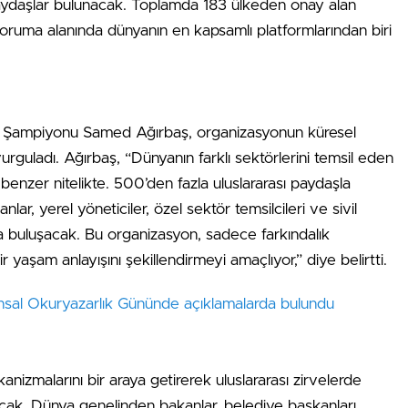
 paydaşlar bulunacak. Toplamda 183 ülkeden onay alan
koruma alanında dünyanın en kapsamlı platformlarından biri
e Şampiyonu Samed Ağırbaş, organizasyonun küresel
guladı. Ağırbaş, “Dünyanın farklı sektörlerini temsil eden
enzer nitelikte. 500’den fazla uluslararası paydaşla
nlar, yerel yöneticiler, özel sektör temsilcileri ve sivil
da buluşacak. Bu organizasyon, sadece farkındalık
r yaşam anlayışını şekillendirmeyi amaçlıyor,” diye belirtti.
nsal Okuryazarlık Gününde açıklamalarda bulundu
nizmalarını bir araya getirerek uluslararası zirvelerde
acak. Dünya genelinden bakanlar, belediye başkanları,