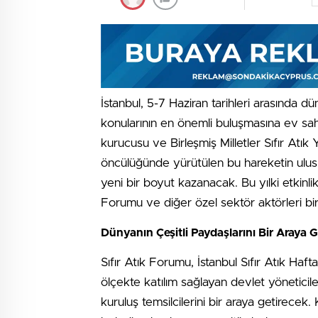
İstanbul, 5-7 Haziran tarihleri arasında d
konularının en önemli buluşmasına ev sahip
kurucusu ve Birleşmiş Milletler Sıfır At
öncülüğünde yürütülen bu hareketin ulusla
yeni bir boyut kazanacak. Bu yılki etkinl
Forumu ve diğer özel sektör aktörleri bi
Dünyanın Çeşitli Paydaşlarını Bir Araya 
Sıfır Atık Forumu, İstanbul Sıfır Atık Haft
ölçekte katılım sağlayan devlet yöneticiler
kuruluş temsilcilerini bir araya getirecek