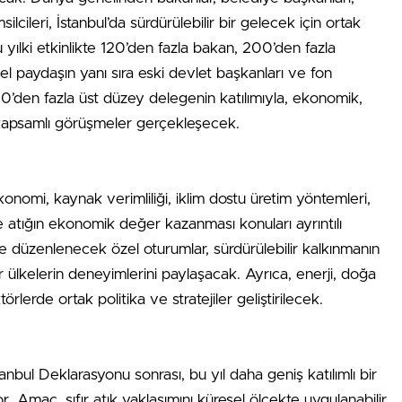
silcileri, İstanbul’da sürdürülebilir bir gelecek için ortak
yılki etkinlikte 120’den fazla bakan, 200’den fazla
l paydaşın yanı sıra eski devlet başkanları ve fon
0’den fazla üst düzey delegenin katılımıyla, ekonomik,
a kapsamlı görüşmeler gerçekleşecek.
omi, kaynak verimliliği, iklim dostu üretim yöntemleri,
ve atığın ekonomik değer kazanması konuları ayrıntılı
e düzenlenecek özel oturumlar, sürdürülebilir kalkınmanın
r ülkelerin deneyimlerini paylaşacak. Ayrıca, enerji, doğa
örlerde ortak politika ve stratejiler geliştirilecek.
tanbul Deklarasyonu sonrası, bu yıl daha geniş katılımlı bir
r. Amaç, sıfır atık yaklaşımını küresel ölçekte uygulanabilir