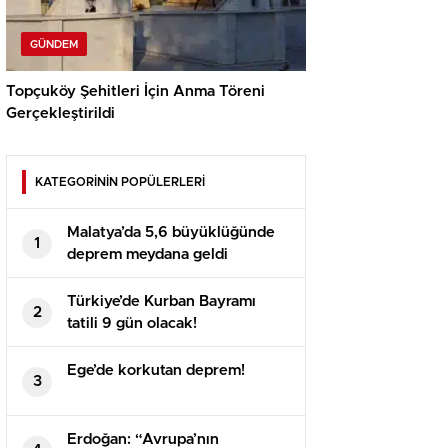
GÜNDEM
Topçuköy Şehitleri İçin Anma Töreni
Gerçekleştirildi
KATEGORİNİN POPÜLERLERİ
Malatya’da 5,6 büyüklüğünde
1
deprem meydana geldi
Türkiye’de Kurban Bayramı
2
tatili 9 gün olacak!
Ege’de korkutan deprem!
3
Erdoğan: “Avrupa’nın