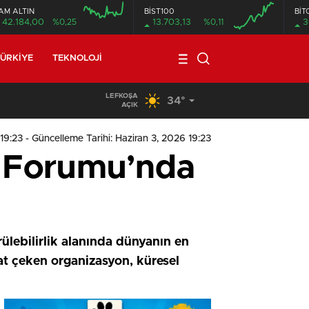
AM ALTIN
BİST100
BİT
42.184,00
%0,25
13.703,13
%0,11
3
ÜRKIYE
TEKNOLOJI
LEFKOŞA
34°
19:29
/
Seyir Halindeki Araç Alev Aldı, Korku Dolu Anlar
AÇIK
 19:23
- Güncelleme Tarihi: Haziran 3, 2026 19:23
ık Forumu’nda
ülebilirlik alanında dünyanın en
at çeken organizasyon, küresel