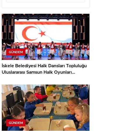
GÜNDEM
İskele Belediyesi Halk Dansları Topluluğu
Uluslararası Samsun Halk Oyunları
Festivali’nde KKTC’yi Gururla Temsil
Ediyor
GÜNDEM