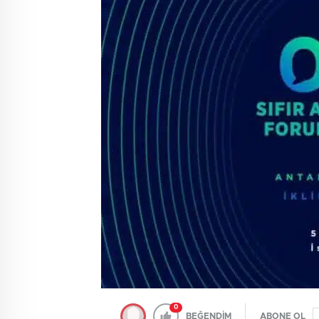
0
BEĞENDİM
ABONE OL