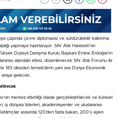
ünya çapında çevre diplomasisi ve sürdürülebilir kalkınma
liği yapmaya hazırlanıyor. Sıfır Atık Hareketi’nin
ık Yüksek Düzeyli Danışma Kurulu Başkanı Emine Erdoğan’ın
rarası alandaki etkisi, düzenlenecek Sıfır Atık Forumu ile
ikte 183 ülkeden temsilcilerin yanı sıra Dünya Ekonomik
r araya gelecek.
Getirecek
ası’nın merkez etkinliği olarak gerçekleştirilecek ve küresel
i, iş dünyası liderleri, akademisyenler ve uluslararası
. Katılımcılar arasında 120’den fazla bakan, 200’ü aşkın