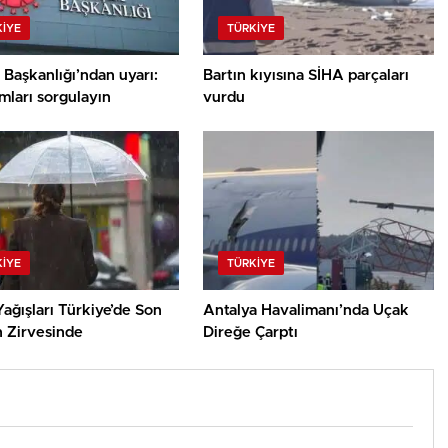
KIYE
TÜRKIYE
m Başkanlığı’ndan uyarı:
Bartın kıyısına SİHA parçaları
mları sorgulayın
vurdu
KIYE
TÜRKIYE
ağışları Türkiye’de Son
Antalya Havalimanı’nda Uçak
n Zirvesinde
Direğe Çarptı