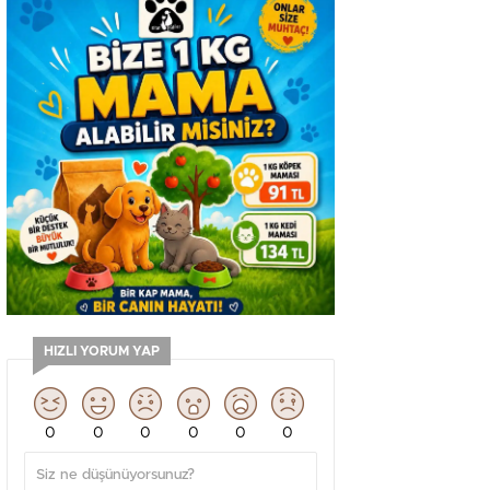
HIZLI YORUM YAP
0
0
0
0
0
0